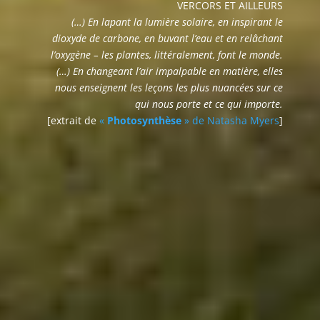
VERCORS ET AILLEURS
(…) En lapant la lumière solaire, en inspirant le
dioxyde de carbone, en buvant l’eau et en relâchant
l’oxygène – les plantes, littéralement, font le monde.
(…) En changeant l’air impalpable en matière, elles
nous enseignent les leçons les plus nuancées sur ce
qui nous porte et ce qui importe.
[extrait de
«
Photosynthèse
» de Natasha Myers
]